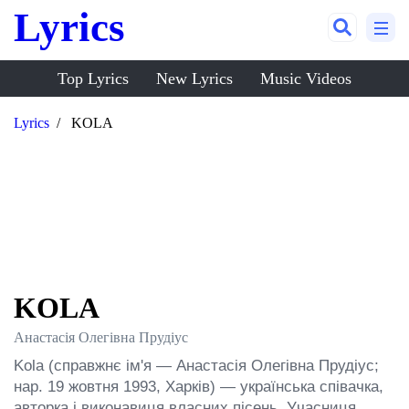
Lyrics
Top Lyrics
New Lyrics
Music Videos
Lyrics
KOLA
KOLA
Анастасія Олегівна Прудіус
Kola (справжнє ім'я — Анастасія Олегівна Прудіус; 
нар. 19 жовтня 1993, Харків) — українська співачка, 
авторка і виконавиця власних пісень. Учасниця 