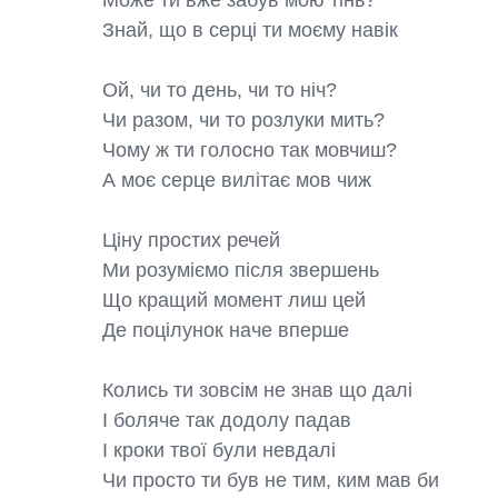
Може ти вже забув мою тінь?

Знай, що в серці ти моєму навік

Ой, чи то день, чи то ніч?

Чи разом, чи то розлуки мить?

Чому ж ти голосно так мовчиш?

А моє серце вилітає мов чиж

Ціну простих речей

Ми розуміємо після звершень

Що кращий момент лиш цей

Де поцілунок наче вперше

Колись ти зовсім не знав що далі

І боляче так додолу падав

І кроки твої були невдалі

Чи просто ти був не тим, ким мав би
