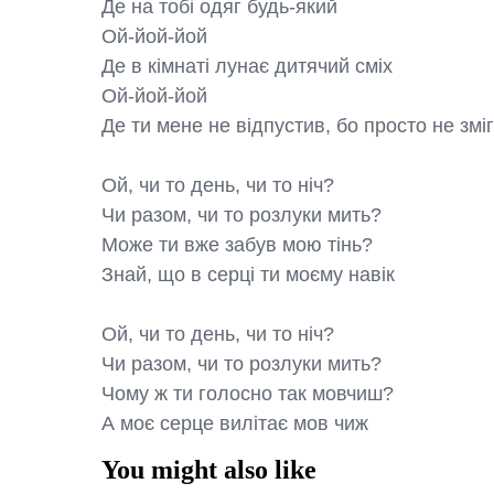
Де на тобі одяг будь-який

Ой-йой-йой

Де в кімнаті лунає дитячий сміх

Ой-йой-йой

Де ти мене не відпустив, бо просто не зміг

Ой, чи то день, чи то ніч?

Чи разом, чи то розлуки мить?

Може ти вже забув мою тінь?

Знай, що в серці ти моєму навік

Ой, чи то день, чи то ніч?

Чи разом, чи то розлуки мить?

Чому ж ти голосно так мовчиш?

А моє серце вилітає мов чиж
You might also like