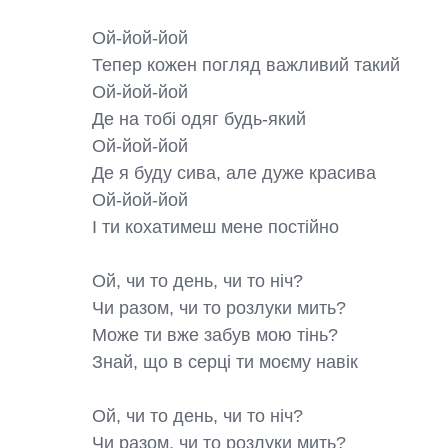
Ой-йой-йой

Тепер кожен погляд важливий такий

Ой-йой-йой

Де на тобі одяг будь-який

Ой-йой-йой

Де я буду сива, але дуже красива

Ой-йой-йой

І ти кохатимеш мене постійно

Ой, чи то день, чи то ніч?

Чи разом, чи то розлуки мить?

Може ти вже забув мою тінь?

Знай, що в серці ти моєму навік

Ой, чи то день, чи то ніч?

Чи разом, чи то розлуки мить?
