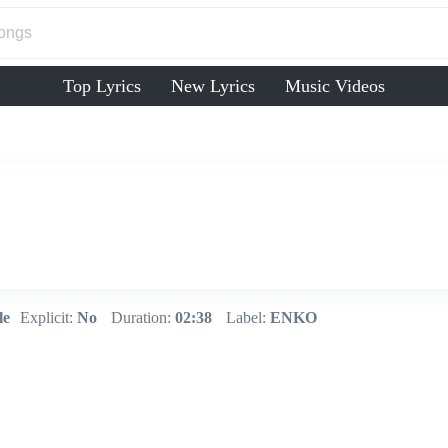
Top Lyrics
New Lyrics
Music Videos
le
Explicit:
No
Duration:
02:38
Label:
ENKO