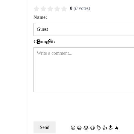
0
(
0
votes)
Name:
Comment:
😀
😁
😂
😉
👌
👍
🔝
🔥