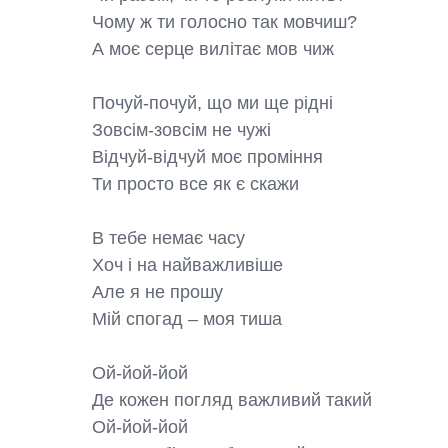
Чому ж ти голосно так мовчиш?

А моє серце вилітає мов чиж

Почуй-почуй, що ми ще рідні

Зовсім-зовсім не чужі

Відчуй-відчуй моє проміння

Ти просто все як є скажи

В тебе немає часу

Хоч і на найважливіше

Але я не прошу

Мій спогад – моя тиша

Ой-йой-йой

Де кожен погляд важливий такий

Ой-йой-йой
