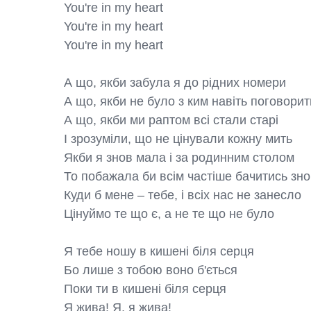
You're in my heart

You're in my heart

You're in my heart

А що, якби забула я до рідних номери

А що, якби не було з ким навіть поговорить
А що, якби ми раптом всі стали старі

І зрозуміли, що не цінували кожну мить

Якби я знов мала і за родинним столом

То побажала би всім частіше бачитись зно
Куди б мене – тебе, і всіх нас не занесло

Цінуймо те що є, а не те що не було

Я тебе ношу в кишені біля серця

Бо лише з тобою воно б'ється

Поки ти в кишені біля серця

Я жива! Я, я жива!
