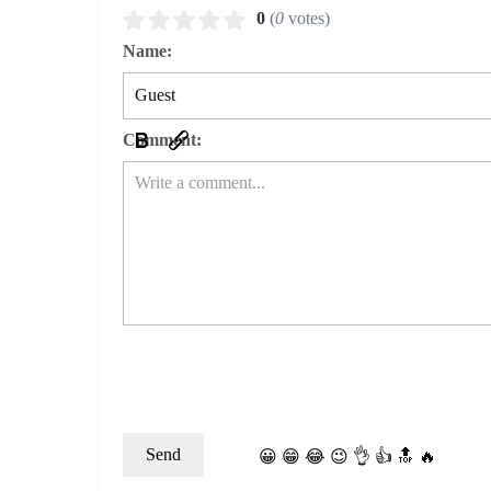
0
(
0
votes)
Name:
Comment:
😀
😁
😂
😉
👌
👍
🔝
🔥