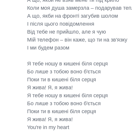
А що, якби не взяв мене ти під крило

Коли моя душа замерзла – подарував теп
А що, якби на фронті загубив шолом

І після цього повідомлення

Від тебе не прийшло, але я чую

Мій телефон – він каже, що ти на зв'язку

І ми будем разом

Я тебе ношу в кишені біля серця

Бо лише з тобою воно б'ється

Поки ти в кишені біля серця

Я жива! Я, я жива!

Я тебе ношу в кишені біля серця

Бо лише з тобою воно б'ється

Поки ти в кишені біля серця

Я жива! Я, я жива!

You're in my heart
