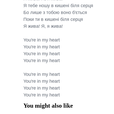
Я тебе ношу в кишені біля серця

Бо лише з тобою воно б'ється

Поки ти в кишені біля серця

Я жива! Я, я жива!

You're in my heart

You're in my heart

You're in my heart

You're in my heart

You're in my heart

You're in my heart

You're in my heart

You're in my heart
You might also like