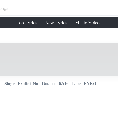
Top Lyrics
New Lyrics
Music Videos
m:
Single
Explicit:
No
Duration:
02:16
Label:
ENKO