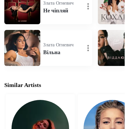
Злата Огневич
Не чіпляй
Злата Огневич
Вільна
Similar Artists