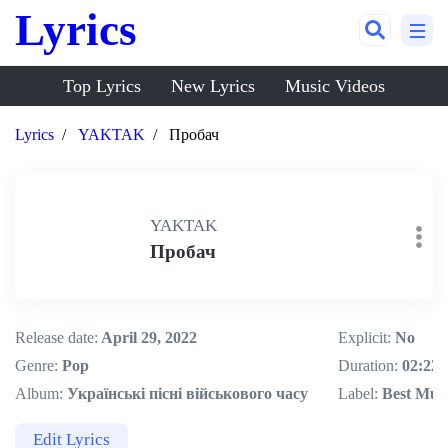
Lyrics
Top Lyrics
New Lyrics
Music Videos
Lyrics
YAKTAK
Пробач
YAKTAK
Пробач
Release date:
April 29, 2022
Explicit:
No
Genre:
Pop
Duration:
02:22
Album:
Українські пісні військового часу
Label:
Best Mus
Edit Lyrics