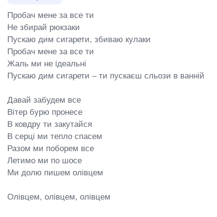
Пробач мене за все ти

Не збирай рюкзаки

Пускаю дим сигарети, збиваю кулаки

Пробач мене за все ти

Жаль ми не ідеальні

Пускаю дим сигарети – ти пускаєш сльози в ванній

Давай забудем все

Вітер бурю пронесе

В ковдру ти закутайся

В серці ми тепло спасем

Разом ми поборем все

Летимо ми по шосе

Ми долю пишем олівцем

Олівцем, олівцем, олівцем
