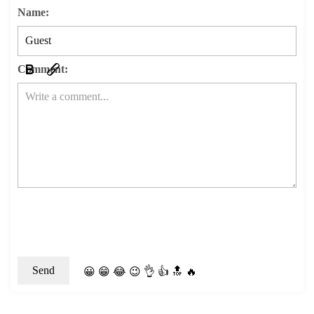
Name:
Comment:
😀
😁
😂
😉
👌
👍
🔝
🔥