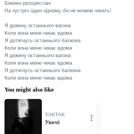
Біжимо розхристані

На зустріч один одному, бо не можем чекать!

Я дожену останнього вагона

Коли вона мене чекає вдома

Я дотягнусь останнього балкона

Коли вона мене чекає вдома

Я дожену останнього вагона

Коли вона мене чекає вдома

Я дотягнусь останнього балкона

Коли вона мене чекає вдома
You might also like
YAKTAK
Уночі