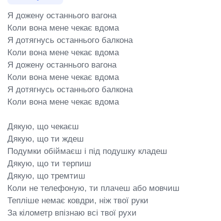
Я дожену останнього вагона

Коли вона мене чекає вдома

Я дотягнусь останнього балкона

Коли вона мене чекає вдома

Я дожену останнього вагона

Коли вона мене чекає вдома

Я дотягнусь останнього балкона

Коли вона мене чекає вдома

Дякую, що чекаєш

Дякую, що ти ждеш

Подумки обіймаєш і під подушку кладеш

Дякую, що ти терпиш

Дякую, що тремтиш

Коли не телефоную, ти плачеш або мовчиш

Тепліше немає ковдри, ніж твої руки

За кілометр впізнаю всі твої рухи
