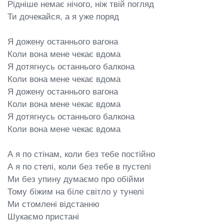
Рідніше немає нічого, ніж твій погляд

Ти дочекайся, а я уже поряд

Я дожену останнього вагона

Коли вона мене чекає вдома

Я дотягнусь останнього балкона

Коли вона мене чекає вдома

Я дожену останнього вагона

Коли вона мене чекає вдома

Я дотягнусь останнього балкона

Коли вона мене чекає вдома

А я по стінам, коли без тебе постійно

А я по стелі, коли без тебе в пустелі

Ми без упину думаємо про обійми

Тому біжим на біле світло у тунелі

Ми стомлені відстанню

Шукаємо пристані
