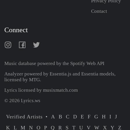
Privacy Policy
Contact
Connect
Music database powered by the
Spotify Web API
Analyzer powered by Essentia.js and Essentia models,
licensed by MTG.
Lyrics licensed by musixmatch.com
© 2026 Lyrics.ws
Verified Artists
A
B
C
D
E
F
G
H
I
J
K
L
M
N
O
P
Q
R
S
T
U
V
W
X
Y
Z