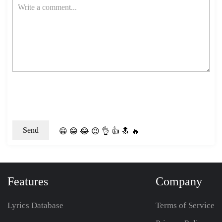
😀
😁
😂
😉
👌
👍
🔝
🔥
Features
Company
Lyrics Database
Terms of Service