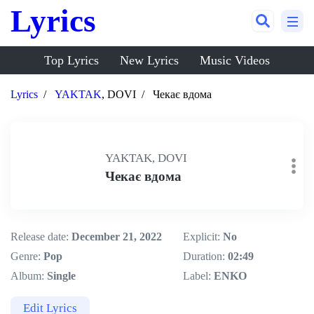
Lyrics
Top Lyrics
New Lyrics
Music Videos
Lyrics
YAKTAK
, DOVI
Чекає вдома
YAKTAK, DOVI
Чекає вдома
Release date:
December 21, 2022
Explicit:
No
Genre:
Pop
Duration:
02:49
Album:
Single
Label:
ENKO
Edit Lyrics