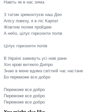
Навіть як в нас зима

З татом зремонтуєм наш Део

Алісу повезу, я в ліс Карпат

Жовтим полем пройдем

А небо, цілує горизонти полів

Цілує горизонти полів

В Україні заживуть усі нові рани

Хоч крові витекло Дніпро

Знаю в мене вдома світлий час настане

Бо переможе все добро

Переможе все добро

Переможе все добро

Переможе все добро
You might also like