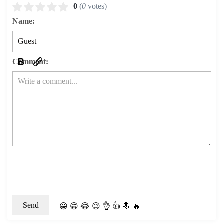
0
(
0
votes)
Name:
Comment:
😀
😁
😂
😉
👌
👍
🔝
🔥