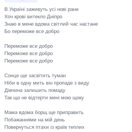
В Україні заживуть усі нові рани

Хоч крові витекло Дніпро

Знаю в мене вдома світлий час настане

Бо переможе все добро

Переможе все добро

Переможе все добро

Переможе все добро

Сонце ще засвітить туман

Ніби в одну мить він пропаде з виду

Дівчина залишить помаду

Так що не відтерти мені мою щоку

Мама вдома борщ ще приправить

Побажаннями на мій день

Повернуться птахи із країв теплих
