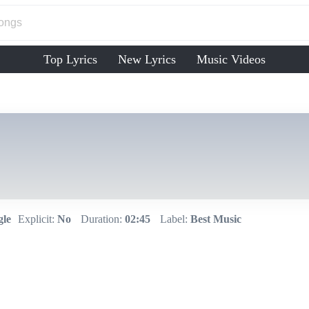
Top Lyrics
New Lyrics
Music Videos
gle
Explicit:
No
Duration:
02:45
Label:
Best Music