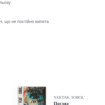
льозу

ч, що не постійно випита

YAKTAK, SOBOL'
Погляд