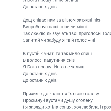
Я Бога прошу : Її не залиш

До останніх днів

Дощ співає нам за вікном затяжні пісні

Випробовує наші стіни чи міцні

Так люблю як звучать твої приголосні-голо
Запитай чи забуду я твій голос – ні

В пустій кімнаті ти так мило спиш

В волоссі павутиння снів

Я Бога прошу: Його не залиш

До останніх днів

До останніх днів

Прихилю до колін твоїх свою голову

Проскануй вустами душу оголену

І я завжди хотіла сонця, хоч любила і грозу