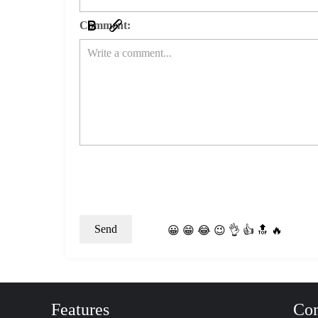
Comment:
😀
😁
😂
😉
👌
👍
🔝
🔥
Features
Co