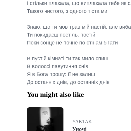
І стільки плакала, що виплакала тебе як с
Такого чистого, з одного тіста ми

Знаю, що ти мов трав мій настій, але виба
Ти покидаєш постіль, постій

Поки сонце не почне по стінам бігати

В пустій кімнаті ти так мило спиш

В волоссі павутиння снів

Я в Бога прошу: Її не залиш

До останніх днів, до останніх днів
You might also like
YAKTAK
Уночі