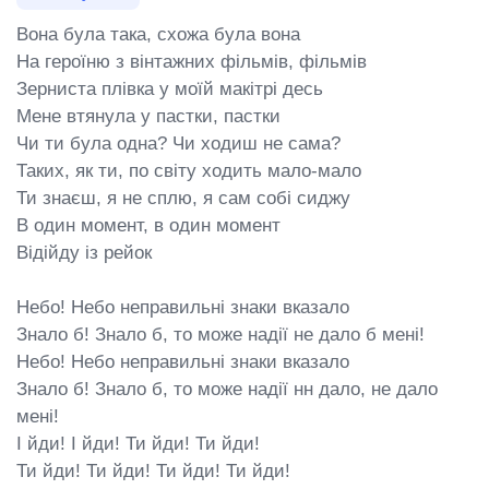
Вона була така, схожа була вона

На героїню з вінтажних фільмів, фільмів

Зерниста плівка у моїй макітрі десь

Мене втянула у пастки, пастки

Чи ти була одна? Чи ходиш не сама?

Таких, як ти, по світу ходить мало-мало

Ти знаєш, я не сплю, я сам собі сиджу

В один момент, в один момент

Відійду із рейок

Небо! Небо неправильні знаки вказало

Знало б! Знало б, то може надії не дало б мені!

Небо! Небо неправильні знаки вказало

Знало б! Знало б, то може надії нн дало, не дало 
мені!

І йди! І йди! Ти йди! Ти йди!

Ти йди! Ти йди! Ти йди! Ти йди!
