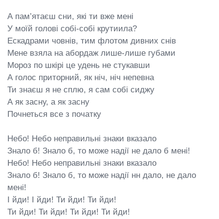
А пам’ятаєш сни, які ти вже мені

У моїй голові собі-собі крутиила?

Ескадрами човнів, тим флотом дивних снів

Мене взяла на абордаж лише-лише губами

Мороз по шкірі це удень не стукавши

А голос приторний, як ніч, ніч непевна

Ти знаєш я не сплю, я сам собі сиджу

А як засну, а як засну

Почнеться все з початку

Небо! Небо неправильні знаки вказало

Знало б! Знало б, то може надії не дало б мені!

Небо! Небо неправильні знаки вказало

Знало б! Знало б, то може надії нн дало, не дало 
мені!

І йди! І йди! Ти йди! Ти йди!

Ти йди! Ти йди! Ти йди! Ти йди!