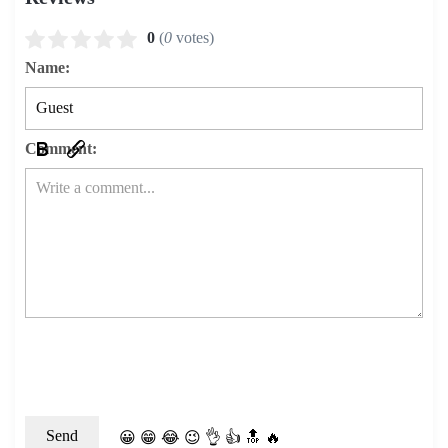
0
(
0
votes)
Name:
Comment:
😀
😁
😂
😉
👌
👍
🔝
🔥