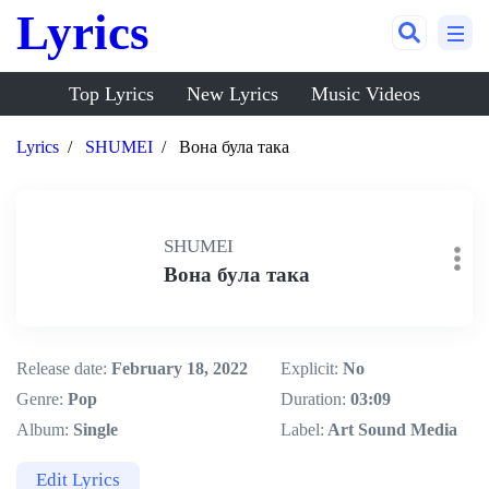
Lyrics
Top Lyrics
New Lyrics
Music Videos
Lyrics
SHUMEI
Вона була така
SHUMEI
Вона була така
Release date:
February 18, 2022
Explicit:
No
Genre:
Pop
Duration:
03:09
Album:
Single
Label:
Art Sound Media
Edit Lyrics