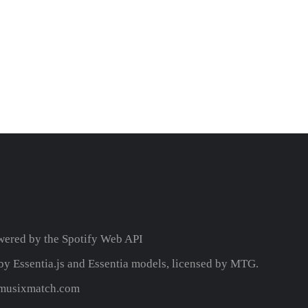
wered by the
Spotify Web API
y Essentia.js and Essentia models, licensed by MTG.
y musixmatch.com