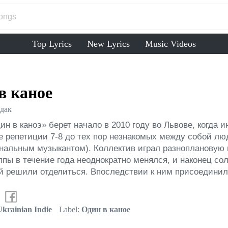
Top Lyrics
New Lyrics
Music Videos
в каное
дак
ин в каноэ» берет начало в 2010 году во Львове, когда 
 репетиции 7-8 до тех пор незнакомых между собой люд
альным музыкантом). Коллектив играл разноплановую му
ппы в течение года неоднократно менялся, и наконец со
 решили отделиться. Впоследствии к ним присоединил
krainian Indie
Label:
Один в каное