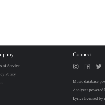
mpany
Connect
s of Service
acy Policy
Music database po
act
Analyzer powered b
Lyrics licensed b