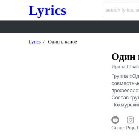
Lyrics
Lyrics
Один в каное
Один 
Ирина Швай
Группа «Од
совместные
профессион
Состав гру
Похмурский
Genre:
Pop, U