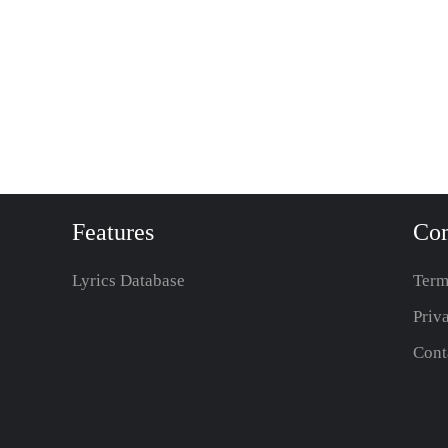
Features
Co
Lyrics Database
Term
Priv
Cont