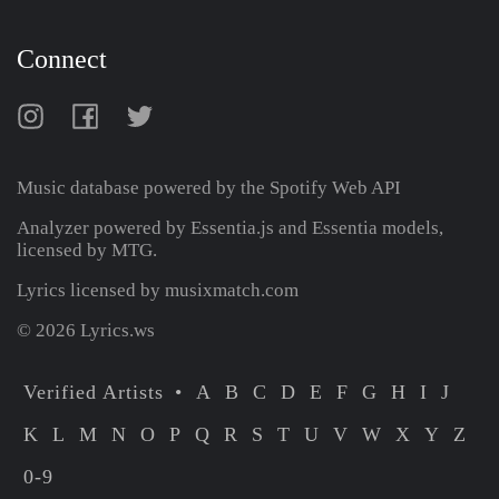
Connect
Music database powered by the
Spotify Web API
Analyzer powered by Essentia.js and Essentia models,
licensed by MTG.
Lyrics licensed by musixmatch.com
© 2026 Lyrics.ws
Verified Artists
A
B
C
D
E
F
G
H
I
J
K
L
M
N
O
P
Q
R
S
T
U
V
W
X
Y
Z
0-9