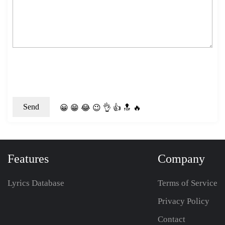
😀
😁
😂
😉
👌
👍
🔝
🔥
Features
Company
Lyrics Database
Terms of Service
Privacy Policy
Contact