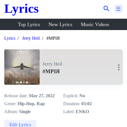
Lyrics
Top Lyrics
New Lyrics
Music Videos
Lyrics
Jerry Heil
#МРІЯ
Jerry Heil
#МРІЯ
Release date:
May 27, 2022
Explicit:
No
Genre:
Hip-Hop, Rap
Duration:
03:02
Album:
Single
Label:
ENKO
Edit Lyrics