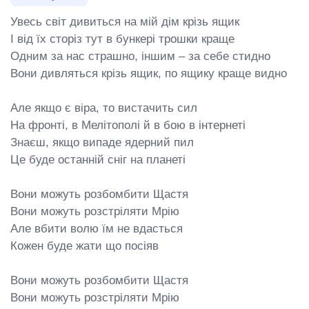
Увесь світ дивиться на мій дім крізь ящик

І від їх сторіз тут в бункері трошки краще

Одним за нас страшно, іншим – за себе стидно

Вони дивляться крізь ящик, по ящику краще видно

Але якщо є віра, то вистачить сил

На фронті, в Мелітополі й в бою в інтернеті

Знаєш, якщо випаде ядерний пил

Це буде останній сніг на планеті

Вони можуть розбомбити Щастя

Вони можуть розстріляти Мрію

Але вбити волю їм не вдасться

Кожен буде жати що посіяв

Вони можуть розбомбити Щастя

Вони можуть розстріляти Мрію
