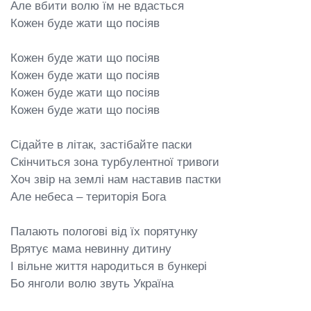
Але вбити волю їм не вдасться

Кожен буде жати що посіяв

Кожен буде жати що посіяв

Кожен буде жати що посіяв

Кожен буде жати що посіяв

Кожен буде жати що посіяв

Сідайте в літак, застібайте паски

Скінчиться зона турбулентної тривоги

Хоч звір на землі нам наставив пастки

Але небеса – територія Бога

Палають пологові від їх порятунку

Врятує мама невинну дитину

І вільне життя народиться в бункері

Бо янголи волю звуть Україна
