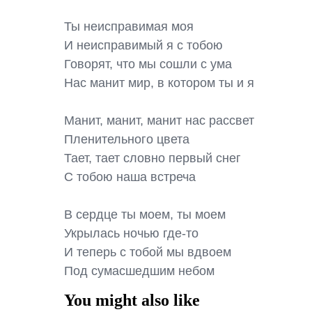
Ты неисправимая моя

И неисправимый я с тобою

Говорят, что мы сошли с ума

Нас манит мир, в котором ты и я

Манит, манит, манит нас рассвет

Пленительного цвета

Тает, тает словно первый снег

С тобою наша встреча

В сердце ты моем, ты моем

Укрылась ночью где-то

И теперь с тобой мы вдвоем

Под сумасшедшим небом
You might also like