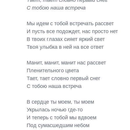
Тает, тает словно первый снег

С тобою наша встреча
Мы идем с тобой встречать рассвет

И пусть все подождет, нас просто нет

В твоих глазах сияет яркий свет

Твоя улыбка в ней на все ответ

Манит, манит, манит нас рассвет

Пленительного цвета

Тает, тает словно первый снег

С тобою наша встреча

В сердце ты моем, ты моем

Укрылась ночью где-то

И теперь с тобой мы вдвоем

Под сумасшедшим небом
