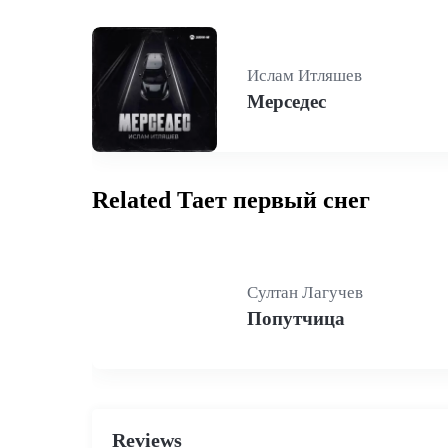
Ислам Итляшев
Мерседес
Related Тает первый снег
Султан Лагучев
Попутчица
Reviews