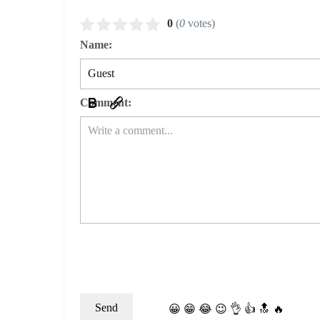
0
(
0
votes)
Name:
Comment:
😀
😁
😂
😉
👌
👍
🔝
🔥