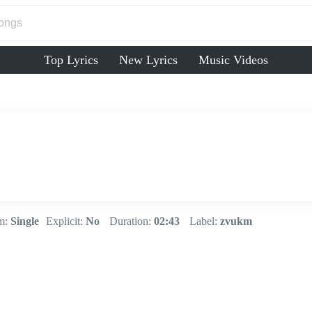
Top Lyrics
New Lyrics
Music Videos
m:
Single
Explicit:
No
Duration:
02:43
Label:
zvukm