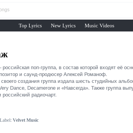
Top Lyrics
New Lyrics
Music Videos
аж
 российская поп-группа, в состав которой входят её осн
позитор и саунд-продюсер Алексей Романоф.

 своего создания группа издала шесть студийных альбо
Very Dance, Decamerone и «Навсегда». Также группа вып
и российский радиочарт.
Label:
Velvet Music