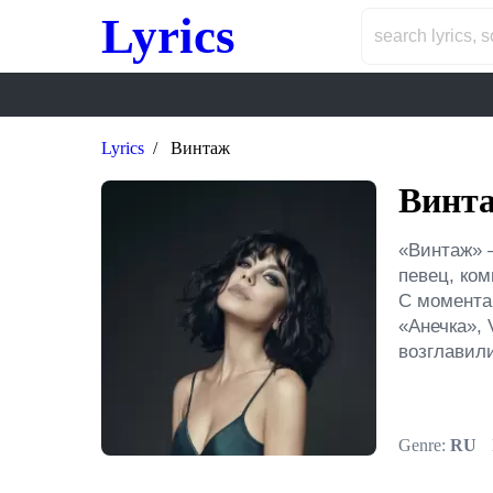
Lyrics
Lyrics
Винтаж
Винт
«Винтаж» –
певец, ком
С момента
«Анечка», 
возглавил
Genre:
RU