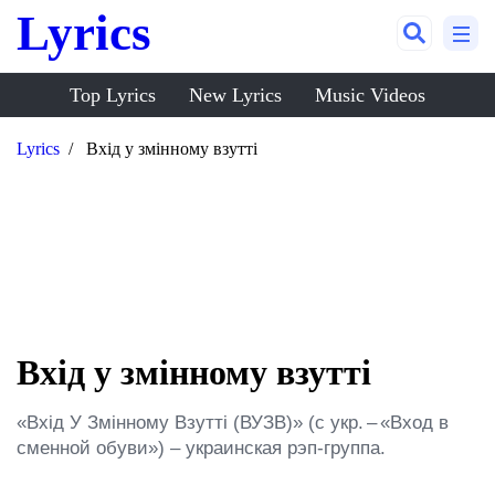
Lyrics
Top Lyrics
New Lyrics
Music Videos
Lyrics
Вхід у змінному взутті
Вхід у змінному взутті
«Вхід У Змінному Взутті (ВУЗВ)» (с укр. – «Вход в 
сменной обуви») – украинская рэп-группа.