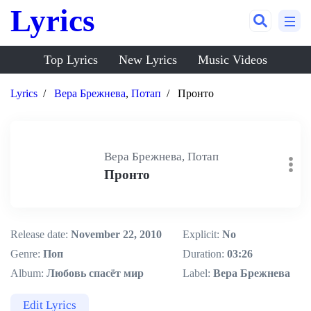
Lyrics
Top Lyrics
New Lyrics
Music Videos
Lyrics
Вера Брежнева
,
Потап
Пронто
Вера Брежнева, Потап
Пронто
Release date:
November 22, 2010
Explicit:
No
Genre:
Поп
Duration:
03:26
Album:
Любовь спасёт мир
Label:
Вера Брежнева
Edit Lyrics