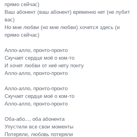
прямо сейчас)

Ваш абонент (ваш абонент) временно нет (не лубит 
вас)

Но мне любви (но мне любви) хочется здесь (и 
прямо сейчас)

Алло-алло, пронто-пронто

Скучает сердце моё о ком-то

И хочет любви от неё нету понту

Алло-алло, пронто-пронто

Алло-алло, пронто-пронто

Скучает сердце моё о ком-то

Алло-алло, пронто-пронто

Оба-або..., оба абонента

Упустили все свои моменты

Потеряли, любовь потеряли
