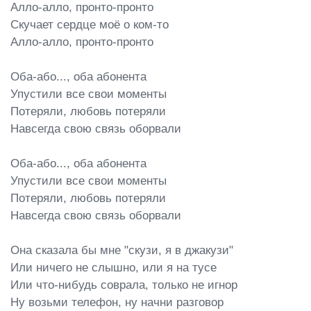
Алло-алло, пронто-пронто

Скучает сердце моё о ком-то

Алло-алло, пронто-пронто

Оба-або..., оба абонента

Упустили все свои моменты

Потеряли, любовь потеряли

Навсегда свою связь оборвали

Оба-або..., оба абонента

Упустили все свои моменты

Потеряли, любовь потеряли

Навсегда свою связь оборвали

Она сказала бы мне "скузи, я в джакузи"

Или ничего не слышно, или я на тусе

Или что-нибудь соврала, только не игнор

Ну возьми телефон, ну начни разговор
