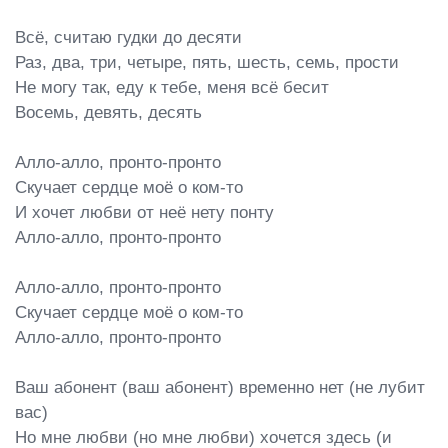
Всё, считаю гудки до десяти

Раз, два, три, четыре, пять, шесть, семь, прости

Не могу так, еду к тебе, меня всё бесит

Восемь, девять, десять

Алло-алло, пронто-пронто

Скучает сердце моё о ком-то

И хочет любви от неё нету понту

Алло-алло, пронто-пронто

Алло-алло, пронто-пронто

Скучает сердце моё о ком-то

Алло-алло, пронто-пронто

Ваш абонент (ваш абонент) временно нет (не лубит 
вас)

Но мне любви (но мне любви) хочется здесь (и 