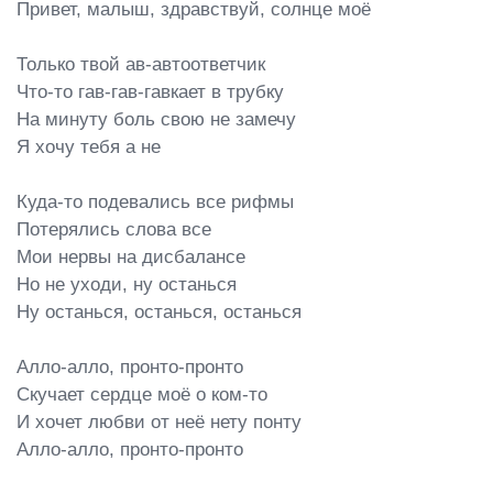
Привет, малыш, здравствуй, солнце моё

Только твой ав-автоответчик

Что-то гав-гав-гавкает в трубку

На минуту боль свою не замечу

Я хочу тебя а не

Куда-то подевались все рифмы

Потерялись слова все

Мои нервы на дисбалансе

Но не уходи, ну останься

Ну останься, останься, останься

Алло-алло, пронто-пронто

Скучает сердце моё о ком-то

И хочет любви от неё нету понту

Алло-алло, пронто-пронто
