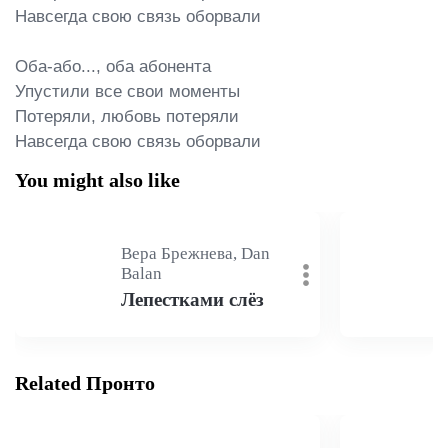
Навсегда свою связь оборвали

Оба-або..., оба абонента

Упустили все свои моменты

Потеряли, любовь потеряли

Навсегда свою связь оборвали
You might also like
Вера Брежнева, Dan
В
Balan
А
Лепестками слёз
L
Related Пронто