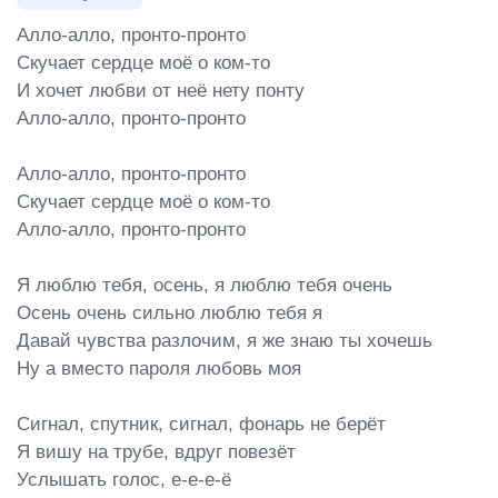
Алло-алло, пронто-пронто

Скучает сердце моё о ком-то

И хочет любви от неё нету понту

Алло-алло, пронто-пронто

Алло-алло, пронто-пронто

Скучает сердце моё о ком-то

Алло-алло, пронто-пронто

Я люблю тебя, осень, я люблю тебя очень

Осень очень сильно люблю тебя я

Давай чувства разлочим, я же знаю ты хочешь

Ну а вместо пароля любовь моя

Сигнал, спутник, сигнал, фонарь не берёт

Я вишу на трубе, вдруг повезёт

Услышать голос, е-е-е-ё
