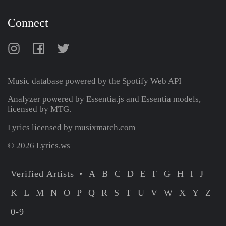
Connect
Music database powered by the
Spotify Web API
Analyzer powered by Essentia.js and Essentia models,
licensed by MTG.
Lyrics licensed by musixmatch.com
© 2026 Lyrics.ws
Verified Artists
A
B
C
D
E
F
G
H
I
J
K
L
M
N
O
P
Q
R
S
T
U
V
W
X
Y
Z
0-9