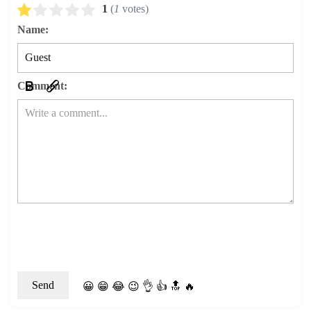
1
(
1
votes)
Name:
Comment:
😀
😁
😂
😉
👌
👍
🔝
🔥