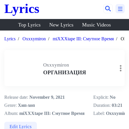
Lyrics
Top Lyrics
New Lyrics
Music Videos
Lyrics
Oxxxymiron
miXXXtape III: Смутное Время
ОР
Oxxxymiron
ОРГАНИЗАЦИЯ
Release date:
November 9, 2021
Explicit:
No
Genre:
Хип-хоп
Duration:
03:21
Album:
miXXXtape III: Смутное Время
Label:
Oxxxymiro
Edit Lyrics