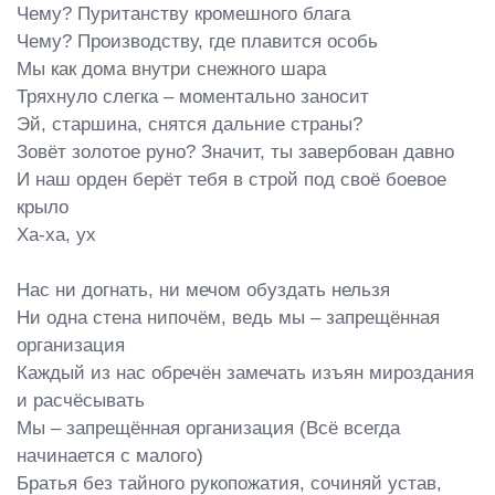
Чему? Пуританству кромешного блага

Чему? Производству, где плавится особь

Мы как дома внутри снежного шара

Тряхнуло слегка – моментально заносит

Эй, старшина, снятся дальние страны?

Зовёт золотое руно? Значит, ты завербован давно

И наш орден берёт тебя в строй под своё боевое 
крыло

Ха-ха, ух

Нас ни догнать, ни мечом обуздать нельзя

Ни одна стена нипочём, ведь мы – запрещённая 
организация

Каждый из нас обречён замечать изъян мироздания 
и расчёсывать

Мы – запрещённая организация (Всё всегда 
начинается с малого)

Братья без тайного рукопожатия, сочиняй устав, 