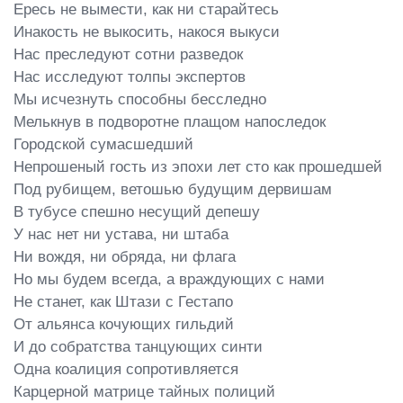
Ересь не вымести, как ни старайтесь

Инакость не выкосить, накося выкуси

Нас преследуют сотни разведок

Нас исследуют толпы экспертов

Мы исчезнуть способны бесследно

Мелькнув в подворотне плащом напоследок

Городской сумасшедший

Непрошеный гость из эпохи лет сто как прошедшей

Под рубищем, ветошью будущим дервишам

В тубусе спешно несущий депешу

У нас нет ни устава, ни штаба

Ни вождя, ни обряда, ни флага

Но мы будем всегда, а враждующих с нами

Не станет, как Штази с Гестапо

От альянса кочующих гильдий

И до собратства танцующих синти

Одна коалиция сопротивляется

Карцерной матрице тайных полиций
