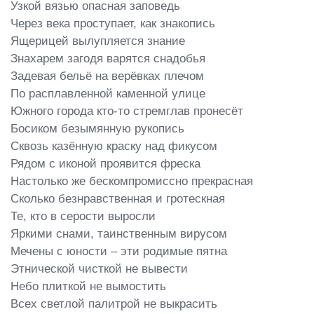
Узкой вязью опасная заповедь

Через века проступает, как знакопись

Ящерицей вылупляется знание

Знахарем загодя варятся снадобья

Задевая бельё на верёвках плечом

По расплавленной каменной улице

Южного города кто-то стремглав пронесёт

Босиком безымянную рукопись

Сквозь казённую краску над фикусом

Рядом с иконой проявится фреска

Настолько же бескомпромиссно прекрасная

Сколько безнравственная и гротескная

Те, кто в серости выросли

Яркими снами, таинственным вирусом

Мечены с юности – эти родимые пятна

Этнической чисткой не вывести

Небо плиткой не вымостить

Всех светлой палитрой не выкрасить
