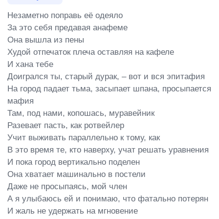
Незаметно поправь её одеяло

За это себя предавая анафеме

Она вышла из пены

Худой отпечаток плеча оставляя на кафеле

И хана тебе

Доигрался ты, старый дурак, – вот и вся эпитафия

На город падает тьма, засыпает шпана, просыпается 
мафия

Там, под нами, копошась, муравейник

Разевает пасть, как ротвейлер

Учит выживать параллельно к тому, как

В это время те, кто наверху, учат решать уравнения

И пока город вертикально поделен

Она хватает машинально в постели

Даже не просыпаясь, мой член

А я улыбаюсь ей и понимаю, что фатально потерян

И жаль не удержать на мгновение
