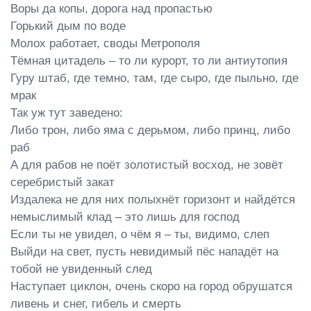
Воры да копы, дорога над пропастью

Горький дым по воде

Молох работает, своды Метрополя

Тёмная цитадель – то ли курорт, то ли антиутопия

Гуру штаб, где темно, там, где сыро, где пыльно, где 
мрак

Так уж тут заведено:

Либо трон, либо яма с дерьмом, либо принц, либо 
раб

А для рабов не поёт золотистый восход, не зовёт 
серебристый закат

Издалека не для них полыхнёт горизонт и найдётся 
немыслимый клад – это лишь для господ

Если ты не увидел, о чём я – ты, видимо, слеп

Выйди на свет, пусть невидимый пёс нападёт на 
тобой не увиденный след

Наступает циклон, очень скоро на город обрушатся 
ливень и снег, гибель и смерть
