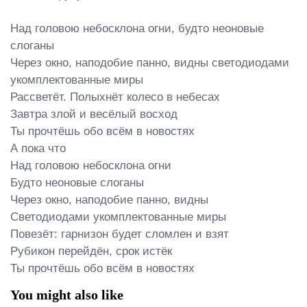
Над головою небосклона огни, будто неоновые 
слоганы

Через окно, наподобие панно, видны светодиодами 
укомплектованные миры

Рассветёт. Полыхнёт колесо в небесах

Завтра злой и весёлый восход

Ты прочтёшь обо всём в новостях

А пока что

Над головою небосклона огни

Будто неоновые слоганы

Через окно, наподобие панно, видны

Светодиодами укомплектованные миры

Повезёт: гарнизон будет сломлен и взят

Рубикон перейдён, срок истёк

Ты прочтёшь обо всём в новостях
You might also like