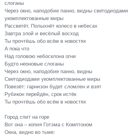
слоганы

Через окно, наподобие панно, видны светодиодами 
укомплектованные миры

Рассветёт. Полыхнёт колесо в небесах

Завтра злой и весёлый восход

Ты прочтёшь обо всём в новостях

А пока что

Над головою небосклона огни

Будто неоновые слоганы

Через окно, наподобие панно, видны

Светодиодами укомплектованные миры

Повезёт: гарнизон будет сломлен и взят

Рубикон перейдён, срок истёк

Ты прочтёшь обо всём в новостях

Город спит на горе

Вот она – копия Готэма с Комптоном

Окна, видно во тьме:
