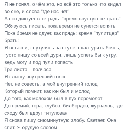
Я не понял, о чём это, но всё это только что видел 
во сне, и слова "где нас нет"

А сон диктует в тетрадь: "время впустую не трать"

Обязуюсь писать, пока время не сунется вспять

Пока бремя не сдует, как прядь; время "пулитцер" 
брать!

Я встаю и, ссутулясь на стуле, схалтурить боясь, 
густо пишу со всей дури, лишь успеть бы к утру, 
ведь могу и под пули попасть

Три листа – полчаса

Я слышу внутренний голос

Нет, не совесть, а мой внутренний голод

Который помнит, как юн был и молод

До того, как молохом был в пух перемолот

До премий, гора, клубов, билбордов, журналов, где 
сходу был вдруг титулован

Я снова пишу сиюминутную злобу. Светает. Она 
спит. Я орудую словом
