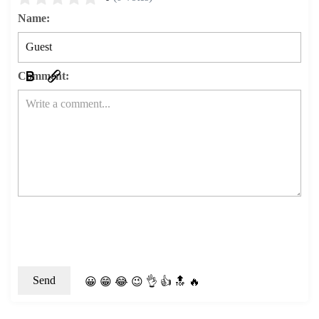
Name:
Comment:
😀
😁
😂
😉
👌
👍
🔝
🔥