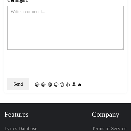
Comment:
😀
😁
😂
😉
👌
👍
🔝
🔥
Features
Company
Lyrics Database
Terms of Service