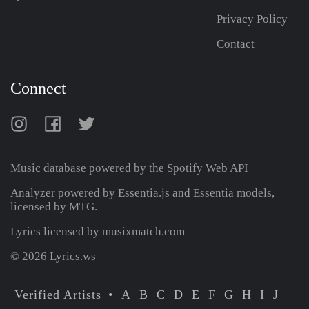
Privacy Policy
Contact
Connect
Music database powered by the
Spotify Web API
Analyzer powered by Essentia.js and Essentia models,
licensed by MTG.
Lyrics licensed by musixmatch.com
© 2026 Lyrics.ws
Verified Artists
A
B
C
D
E
F
G
H
I
J