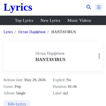
Lyrics
Top Lyrics
New Lyrics
Music Videos
Lyrics
Остап Парфёнов
HANTAVIRUS
Остап Парфёнов
HANTAVIRUS
Release date:
May 29, 2026
Explicit:
No
Genre:
Pop
Duration:
01:36
Album:
Single
Label:
m2
Edit Lyrics