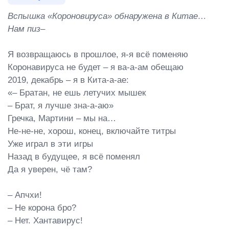
Вспышка «Короновируса» обнаружена в Китае…

Нам пиз–
Я возвращаюсь в прошлое, я-я всё поменяю

Коронавируса не будет – я ва-а-ам обещаю

2019, декабрь – я в Кита-а-ае:

«– Братан, не ешь летучих мышек

– Брат, я лучше зна-а-аю»

Гречка, Мартини – мы на…

Не-не-не, хорош, конец, включайте титры

Уже играл в эти игры

Назад в будущее, я всё поменял

Да я уверен, чё там?

– Апчхи!

– Не корона бро?

– Нет. Хантавирус!
