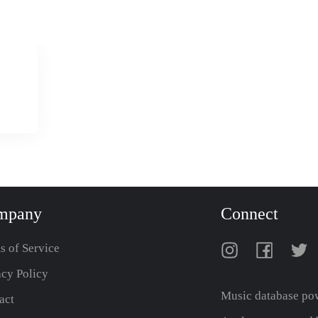
mpany
Connect
s of Service
acy Policy
Music database po
act