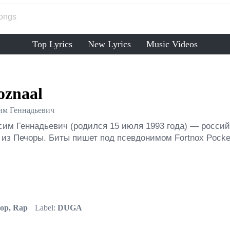
Top Lyrics
New Lyrics
Music Videos
znaal
им Геннадьевич
сим Геннадьевич (родился 15 июля 1993 года) — россий
 из Печоры. Биты пишет под псевдонимом Fortnox Pocke
op, Rap
Label:
DUGA