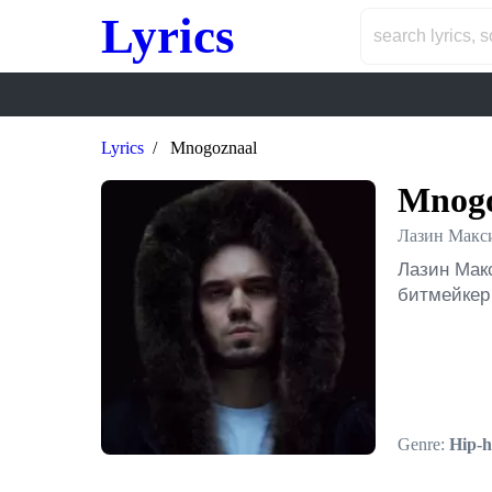
Lyrics
Lyrics
Mnogoznaal
Mnogo
Лазин Макс
Лазин Мак
битмейкер
Genre:
Hip-h