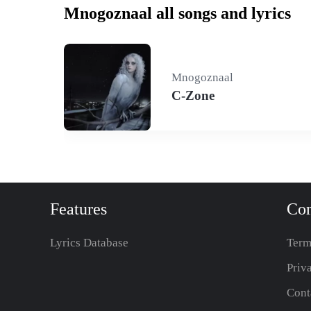
Mnogoznaal all songs and lyrics
Mnogoznaal
C-Zone
Features
Co
Lyrics Database
Term
Priv
Cont