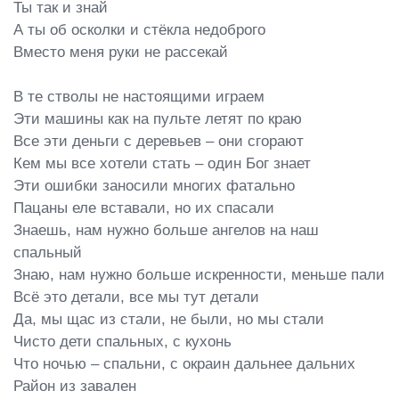
Ты так и знай

А ты об осколки и стёкла недоброго

Вместо меня руки не рассекай

В те стволы не настоящими играем

Эти машины как на пульте летят по краю

Все эти деньги с деревьев – они сгорают

Кем мы все хотели стать – один Бог знает

Эти ошибки заносили многих фатально

Пацаны еле вставали, но их спасали

Знаешь, нам нужно больше ангелов на наш 
спальный

Знаю, нам нужно больше искренности, меньше пали

Всё это детали, все мы тут детали

Да, мы щас из стали, не были, но мы стали

Чисто дети спальных, с кухонь

Что ночью – спальни, с окраин дальнее дальних

Район из завален
