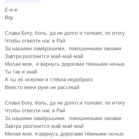
Е-е-е

Воу
Слава Богу, боль, да не долго и толкает, по итогу

Чтобы отвезти нас в Рай

За нашими замёрзшими,  покошенными окнами

Завтра разгонится май-май-май

Милая моя,  я вернусь дорогами тёмными ночью

Ты так и знай

А ты об осколки и стёкла недоброго

Вместо меня руки не рассекай

Слава Богу, боль, да не долго и толкает, по итогу

Чтобы отвезти нас в Рай

За нашими замёрзшими,  покошенными окнами

Завтра разгонится май-май-май

Милая моя, я вернусь дорогами тёмными ночью
