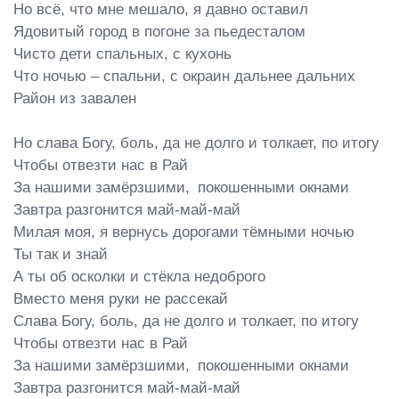
Но всё, что мне мешало, я давно оставил

Ядовитый город в погоне за пьедесталом

Чисто дети спальных, с кухонь

Что ночью – спальни, с окраин дальнее дальних

Район из завален

Но слава Богу, боль, да не долго и толкает, по итогу

Чтобы отвезти нас в Рай

За нашими замёрзшими,  покошенными окнами

Завтра разгонится май-май-май

Милая моя, я вернусь дорогами тёмными ночью

Ты так и знай

А ты об осколки и стёкла недоброго

Вместо меня руки не рассекай

Слава Богу, боль, да не долго и толкает, по итогу

Чтобы отвезти нас в Рай

За нашими замёрзшими,  покошенными окнами

Завтра разгонится май-май-май
