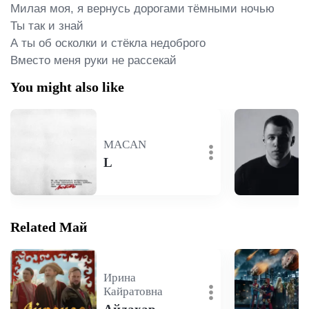
Милая моя, я вернусь дорогами тёмными ночью

Ты так и знай

А ты об осколки и стёкла недоброго

Вместо меня руки не рассекай
You might also like
MACAN
L
Related Май
Ирина
Кайратовна