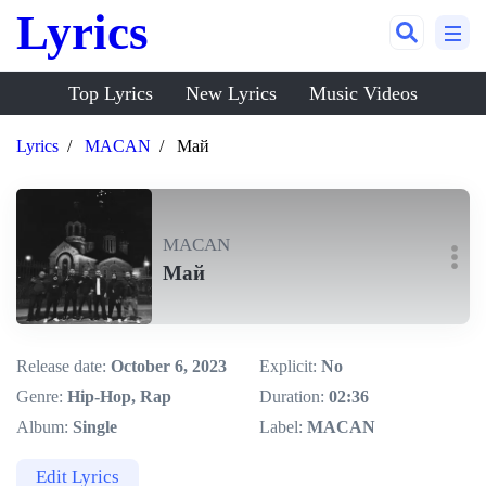
Lyrics
Top Lyrics
New Lyrics
Music Videos
Lyrics
MACAN
Май
MACAN
Май
Release date:
October 6, 2023
Explicit:
No
Genre:
Hip-Hop, Rap
Duration:
02:36
Album:
Single
Label:
MACAN
Edit Lyrics