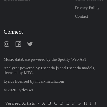
Privacy Policy
Contact
Connect
Music database powered by the
Spotify Web API
Analyzer powered by Essentia.js and Essentia models,
licensed by MTG.
Lyrics licensed by musixmatch.com
© 2026 Lyrics.ws
Verified Artists
A
B
C
D
E
F
G
H
I
J