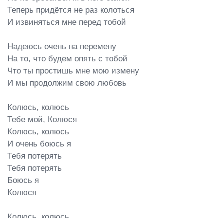
Теперь придётся не раз колоться

И извиняться мне перед тобой

Надеюсь очень на перемену

На то, что будем опять с тобой

Что ты простишь мне мою измену

И мы продолжим свою любовь

Колюсь, колюсь

Тебе мой, Колюся

Колюсь, колюсь

И очень боюсь я

Тебя потерять

Тебя потерять

Боюсь я

Колюся

Колюсь, колюсь
