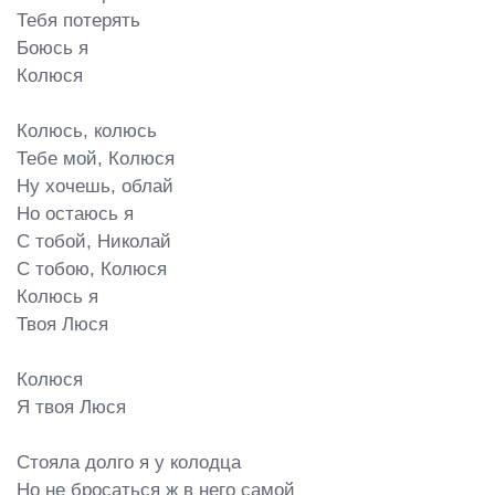
Тебя потерять

Боюсь я

Колюся

Колюсь, колюсь

Тебе мой, Колюся

Ну хочешь, облай

Но остаюсь я

С тобой, Николай

С тобою, Колюся

Колюсь я

Твоя Люся

Колюся

Я твоя Люся

Стояла долго я у колодца

Но не бросаться ж в него самой
