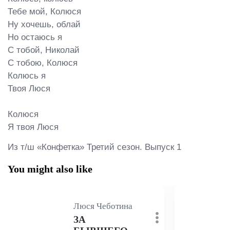
Тебе мой, Колюся

Ну хочешь, облай

Но остаюсь я

С тобой, Николай

С тобою, Колюся

Колюсь я

Твоя Люся

Колюся

Я твоя Люся
Из т/ш «Конфетка» Третий сезон. Выпуск 1
You might also like
Люся Чеботина
ЗА