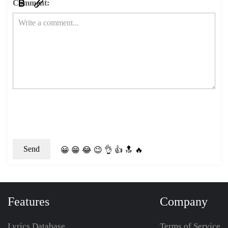
Comment:
😀
😁
😂
😉
👌
👍
🔝
🔥
Features
Company
Lyrics Database
Terms of Service