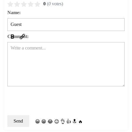
0
(
0
votes)
Name:
Comment:
😀
😁
😂
😉
👌
👍
🔝
🔥