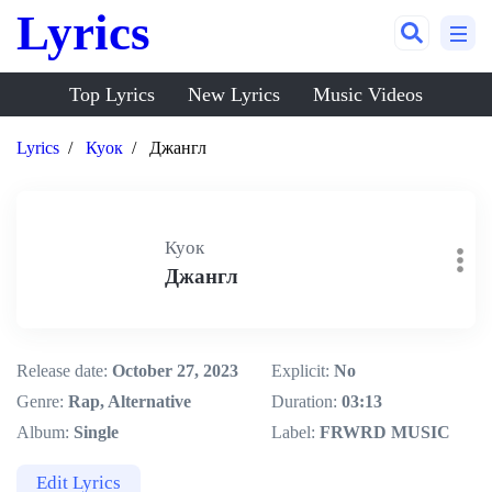
Lyrics
Top Lyrics
New Lyrics
Music Videos
Lyrics
Куок
Джангл
Куок
Джангл
Release date:
October 27, 2023
Explicit:
No
Genre:
Rap, Alternative
Duration:
03:13
Album:
Single
Label:
FRWRD MUSIC
Edit Lyrics