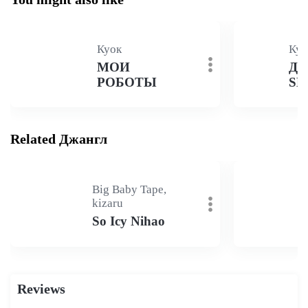
Куок
Куо
МОИ
ДО
РОБОТЫ
SL
Related Джангл
Big Baby Tape,
kizaru
So Icy Nihao
Reviews