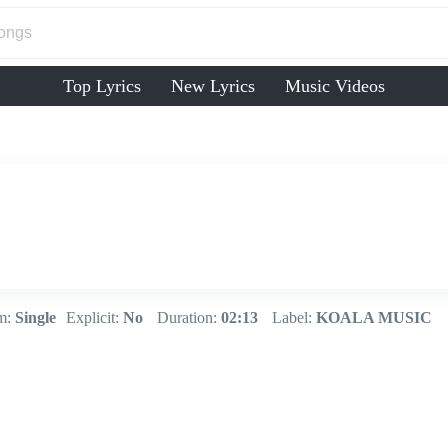
Top Lyrics
New Lyrics
Music Videos
m:
Single
Explicit:
No
Duration:
02:13
Label:
KOALA MUSIC