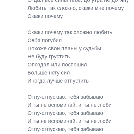
Отдал все силы тебе, до утра не дотяну

Любить так сложно, скажи мне почему

Скажи почему

Скажи почему так сложно любить

Себя погубил

Похоже свои планы у судьбы

Не буду грустить

Опоздал или поспешил

Больше нету сил

Иногда лучше отпустить

Отпу-отпускаю, тебя забываю

И ты не вспоминай, и ты не люби

Отпу-отпускаю, тебя забываю

И ты не вспоминай, и ты не люби

Отпу-отпускаю, тебя забываю
