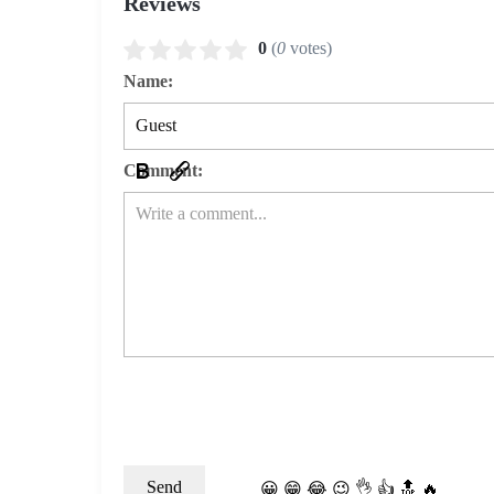
Reviews
0
(
0
votes)
Name:
Comment:
😀
😁
😂
😉
👌
👍
🔝
🔥