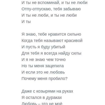
И ты не вспоминай, и ты не люби

Отпу-отпускаю, тебя забываю

И ты не люби, и ты не люби

И ты

Я знаю, тебе нравится сильно

Когда тебя называют красивой

И пусть я буду убитый

Для тебя я всегда найду силы

И я не знаю чем точно

Но ты меня зацепила

И если это не любовь

Почему меня пробило?

Даже с козырями на руках

Я остался в дураках

Любовь – это не моё
