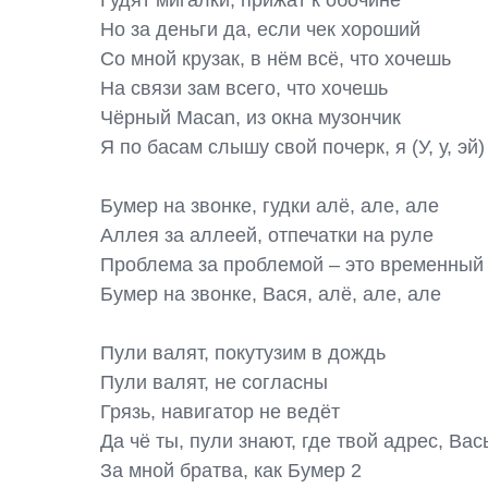
Гудят мигалки, прижат к обочине

Но за деньги да, если чек хороший

Со мной крузак, в нём всё, что хочешь

На связи зам всего, что хочешь

Чёрный Macan, из окна музончик

Я по басам слышу свой почерк, я (У, у, эй)

Бумер на звонке, гудки алё, але, але

Аллея за аллеей, отпечатки на руле

Проблема за проблемой – это временный 
Бумер на звонке, Вася, алё, але, але

Пули валят, покутузим в дождь

Пули валят, не согласны

Грязь, навигатор не ведёт

Да чё ты, пули знают, где твой адрес, Вась
За мной братва, как Бумер 2
