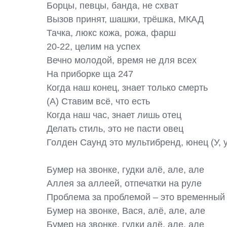
Борцы, певцы, банда, не схват

Вызов принят, шашки, трёшка, МКАД

Тачка, люкс кожа, рожа, фарш

20-22, целим на успех

Вечно молодой, время не для всех

На приборке ща 247

Когда наш конец, знает только смерть

(А) Ставим всё, что есть

Когда наш час, знает лишь отец

Делать стиль, это не пасти овец

Голден Саунд это мультибренд, юнец (У, у,
Бумер на звонке, гудки алё, але, але

Аллея за аллеей, отпечатки на руле

Проблема за проблемой – это временный 
Бумер на звонке, Вася, алё, але, але

Бумер на звонке, гудки алё, але, але
