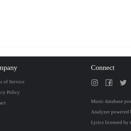
mpany
Connect
s of Service
acy Policy
Music database po
act
Analyzer powered b
Lyrics licensed b