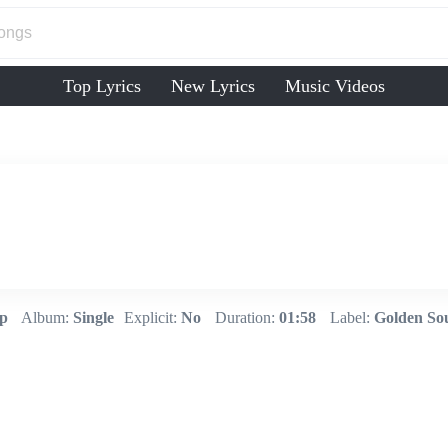
Top Lyrics
New Lyrics
Music Videos
p
Album:
Single
Explicit:
No
Duration:
01:58
Label:
Golden So