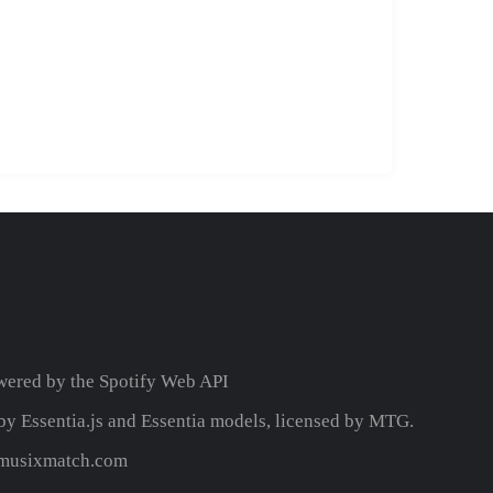
wered by the
Spotify Web API
y Essentia.js and Essentia models, licensed by MTG.
y musixmatch.com