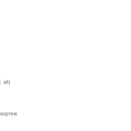
 эй)

кортеж
