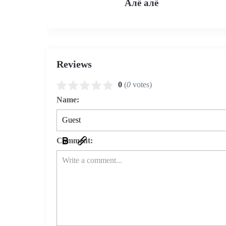
Алё алё
Reviews
0
(
0
votes)
Name:
Comment: