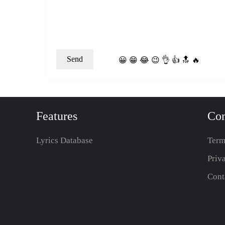
😀
😁
😂
😉
👌
👍
🔝
🔥
Features
Co
Lyrics Database
Term
Priv
Cont