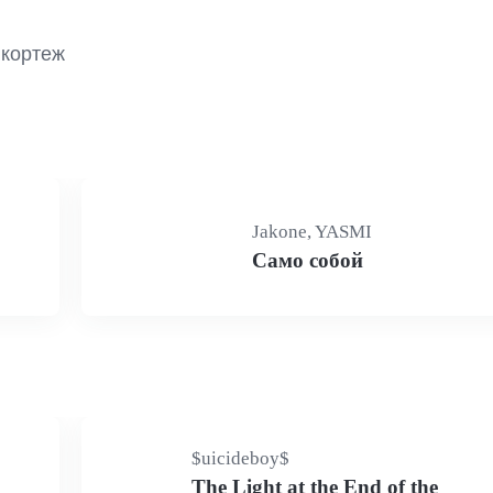
кортеж

Jakone, YASMI
Само собой
$uicideboy$
The Light at the End of the