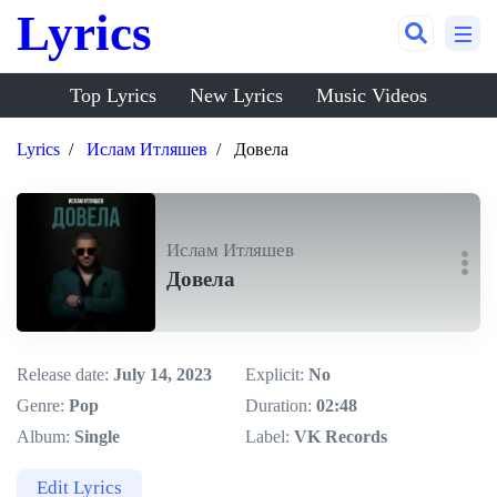
Lyrics
Top Lyrics
New Lyrics
Music Videos
Lyrics
Ислам Итляшев
Довела
Ислам Итляшев
Довела
Release date:
July 14, 2023
Explicit:
No
Genre:
Pop
Duration:
02:48
Album:
Single
Label:
VK Records
Edit Lyrics