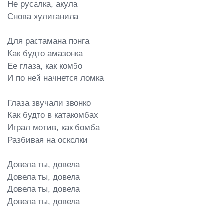
Не русалка, акула

Снова хулиганила

Для растамана понга

Как будто амазонка

Ее глаза, как комбо

И по ней начнется ломка

Глаза звучали звонко

Как будто в катакомбах

Играл мотив, как бомба

Разбивая на осколки

Довела ты, довела

Довела ты, довела

Довела ты, довела

Довела ты, довела
