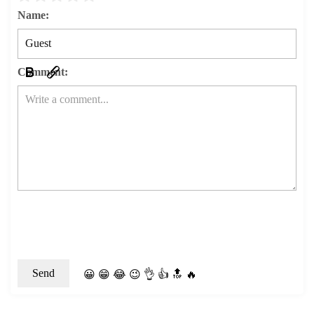
Name:
Comment:
😀
😁
😂
😉
👌
👍
🔝
🔥