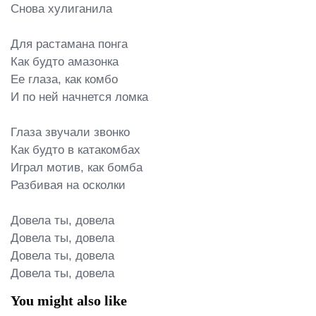
Снова хулиганила

Для растамана понга

Как будто амазонка

Ее глаза, как комбо

И по ней начнется ломка

Глаза звучали звонко

Как будто в катакомбах

Играл мотив, как бомба

Разбивая на осколки

Довела ты, довела

Довела ты, довела

Довела ты, довела

Довела ты, довела
You might also like