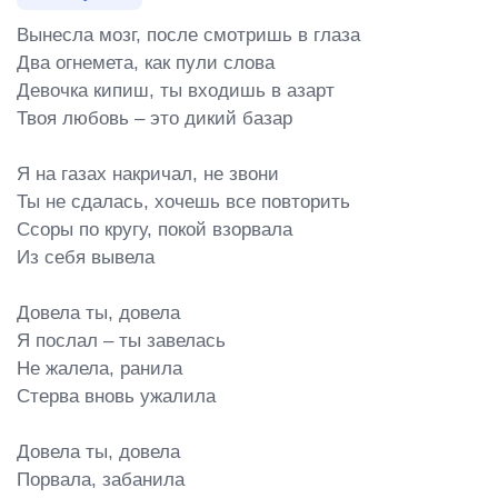
Вынесла мозг, после смотришь в глаза

Два огнемета, как пули слова

Девочка кипиш, ты входишь в азарт

Твоя любовь – это дикий базар

Я на газах накричал, не звони

Ты не сдалась, хочешь все повторить

Ссоры по кругу, покой взорвала

Из себя вывела

Довела ты, довела

Я послал – ты завелась

Не жалела, ранила

Стерва вновь ужалила

Довела ты, довела

Порвала, забанила
