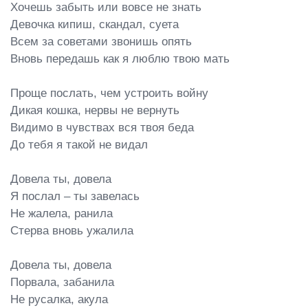
Хочешь забыть или вовсе не знать

Девочка кипиш, скандал, суета

Всем за советами звонишь опять

Вновь передашь как я люблю твою мать

Проще послать, чем устроить войну

Дикая кошка, нервы не вернуть

Видимо в чувствах вся твоя беда

До тебя я такой не видал

Довела ты, довела

Я послал – ты завелась

Не жалела, ранила

Стерва вновь ужалила

Довела ты, довела

Порвала, забанила

Не русалка, акула
