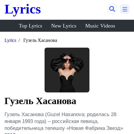
Lyrics
Top Lyrics
New Lyrics
Music Videos
Lyrics
Гузель Хасанова
Гузель Хасанова
Гузель Хасанова (Guzel Hasanova; родилась 28 
января 1993 года) – российская певица, 
победительница телешоу «Новая Фабрика Звезд» 