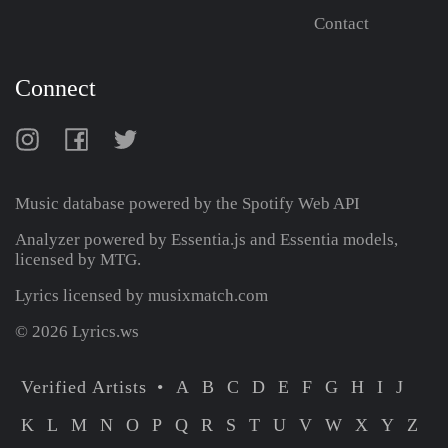
Contact
Connect
Music database powered by the
Spotify Web API
Analyzer powered by Essentia.js and Essentia models,
licensed by MTG.
Lyrics licensed by musixmatch.com
© 2026 Lyrics.ws
Verified Artists
A
B
C
D
E
F
G
H
I
J
K
L
M
N
O
P
Q
R
S
T
U
V
W
X
Y
Z