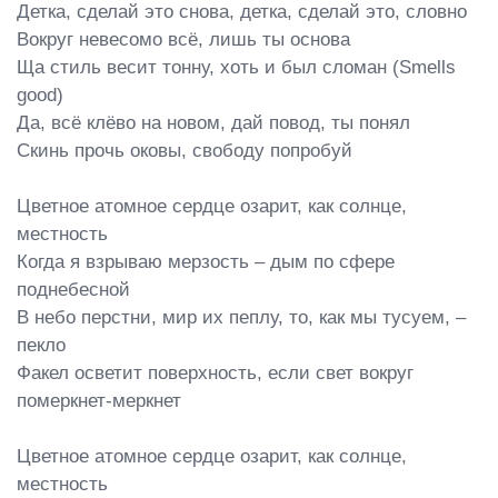
Детка, сделай это снова, детка, сделай это, словно

Вокруг невесомо всё, лишь ты основа

Ща стиль весит тонну, хоть и был сломан (Smells 
good)

Да, всё клёво на новом, дай повод, ты понял

Скинь прочь оковы, свободу попробуй

Цветное атомное сердце озарит, как солнце, 
местность

Когда я взрываю мерзость – дым по сфере 
поднебесной

В небо перстни, мир их пеплу, то, как мы тусуем, – 
пекло

Факел осветит поверхность, если свет вокруг 
померкнет-меркнет

Цветное атомное сердце озарит, как солнце, 
местность
