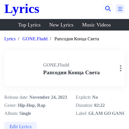
Lyrics
Top Lyrics
New Lyrics
Music Videos
Lyrics
GONE.Fludd
Рапсодия Конца Света
GONE.Fludd
Рапсодия Конца Света
Release date:
November 24, 2023
Explicit:
No
Genre:
Hip-Hop, Rap
Duration:
02:22
Album:
Single
Label:
GLAM GO GANG!
Edit Lyrics