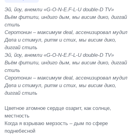
Эй, йоу, внемли «G-O-N-E.F-L-U double-D TV»

Вьём фитили, индиго дым, мы висим дико, диггай 
стиль

Серотонин – максимум deal, ассенизировал мудил

Дела и стимул, ритм и стих, мы висим дико, 
диггай стиль

Эй, йоу, внемли «G-O-N-E.F-L-U double-D TV»

Вьём фитили, индиго дым, мы висим дико, диггай 
стиль

Серотонин – максимум deal, ассенизировал мудил

Дела и стимул, ритм и стих, мы висим дико, 
диггай стиль
Цветное атомное сердце озарит, как солнце, 
местность

Когда я взрываю мерзость – дым по сфере 
поднебесной
