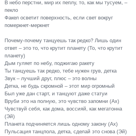
В небо перстни, мир их пеплу, то, как мы тусуем, – 
пекло

Факел осветит поверхность, если свет вокруг 
померкнет-меркнет

Почему-почему танцуешь так редко? Лишь один 
ответ – это то, что крутит планету (То, что крутит 
планету)

Дым гуляет по небу, поджигаю ракету

Ты танцуешь так редко, тебе нужен грув, детка

Звук – лучший друг, плюс – это волны

Детка, не будь скромной – этот мир огромный

Был уже дан старт, и танцуют даже статуи

Вруби это на полную, это чувство запомни (Ах)

Чувствуй себя, как дома, воссияй, как мегатонна 
(Эй)

Планета подчиняется лишь одному закону (Ах)

Пульсация танцпола, детка, сделай это снова (Эй)
