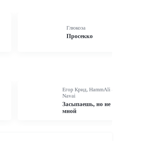
Глюкоза
Просекко
Егор Крид, HammAli &
Navai
Засыпаешь, но не со
мной