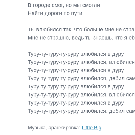
В городе смог, но мы смогли

Найти дороги по пути

Ты влюбился так, что больше мне не страшн
Мне не страшно, ведь ты знаешь, что я ebo
Туру-ту-туру-ту-руру влюбился в дуру

Туру-ту-туру-ту-руру влюбился, влюбился

Туру-ту-туру-ту-руру влюбился в дуру

Туру-ту-туру-ту-руру влюбился, дебил сам
Туру-ту-туру-ту-руру влюбился в дуру

Туру-ту-туру-ту-руру влюбился, влюбился

Туру-ту-туру-ту-руру влюбился в дуру

Туру-ту-туру-ту-руру влюбился, дебил са
Музыка, аранжировка: 
Little Big
.