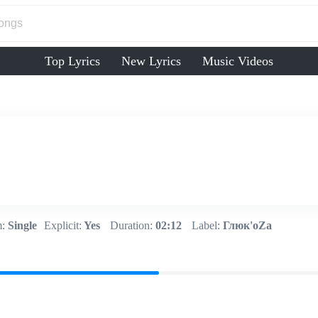
Top Lyrics
New Lyrics
Music Videos
:
Single
Explicit:
Yes
Duration:
02:12
Label:
Глюк'оZа