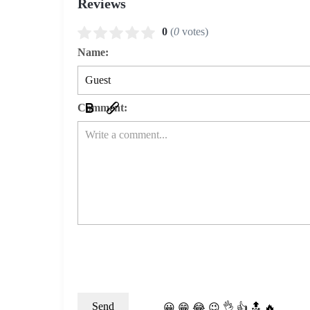
Reviews
0
(
0
votes)
Name:
Comment:
😀
😁
😂
😉
👌
👍
🔝
🔥