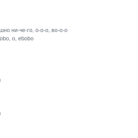
о ни-че-го, о-о-о, во-о-о

bo, о, ebobo



м