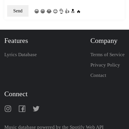
😀
😁
😂
😉
👌
👍
🔝
🔥
Features
Company
Lyrics Database
Terms of Service
Privacy Policy
Contact
Connect
Music database powered by the
Spotify Web API