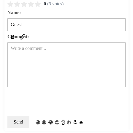
0
(
0
votes)
Name:
Comment:
😀
😁
😂
😉
👌
👍
🔝
🔥