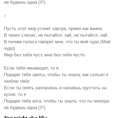
не будешь одна (У!)

♪

Пусть этот мир утонет завтра, прямо как ванна

В твоих слезах, не пытайся, зай, не пытайся, зай

В голове голоса говорят мне, что ты моё чудо (Моё 
чудо)

Мир без тебя пуст, мне без тебя пусто

Если тебя ненавидят, то я

Подарю тебе цветы, чтобы ты знала, как сильно я 
люблю тебя

Если ты опять заплачешь и начнёшь грустить на 
кухне, то я

Подарю тебе кота, чтобы ты знала, что ты никогда 
не будешь одна (У!)
You might also like