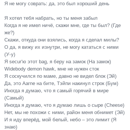
Я не могу соврать: да, это был хороший день

Я хотел тебя набрать, но ты меня забыл

Когда я не имел ничё, скажи мне, где ты был? (Где 
же?)

Скажи, откуда они взялись, когда я сделал милы?

О да, я вижу их изнутри, не могу кататься с ними 
(У-у)

Я secur'ю этот bag, я беру на замок (На замок)

Widebody demon hawk, мне не нужен сток

Я соскучился по маме, давно не видел блок (Эй)

Да, это Aarne на бите, Тэйпи накинул строк (Бум)

Иногда я думаю, что я самый горячий в мире 
(Самый)

Иногда я думаю, что я думаю лишь о сыре (Cheese)

Нет, мы не похожи с ними, район меня обнимет (Эй)

И я иду вперёд, мой белый, небо – это лимит (Я 
знаю)
