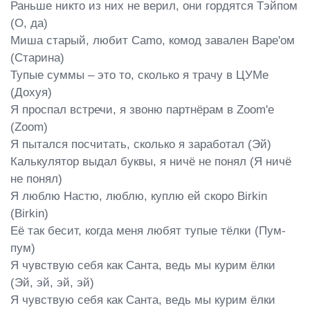
Раньше никто из них не верил, они гордятся Тэйпом 
(О, да)

Миша старый, любит Camo, комод завален Bape'ом 
(Старина)

Тупые суммы – это то, сколько я трачу в ЦУМе 
(Дохуя)

Я проспал встречи, я звоню партнёрам в Zoom'е 
(Zoom)

Я пытался посчитать, сколько я заработал (Эй)

Калькулятор выдал буквы, я ничё не понял (Я ничё 
не понял)

Я люблю Настю, люблю, куплю ей скоро Birkin 
(Birkin)

Её так бесит, когда меня любят тупые тёлки (Пум-
пум)

Я чувствую себя как Санта, ведь мы курим ёлки 
(Эй, эй, эй, эй)

Я чувствую себя как Санта, ведь мы курим ёлки 