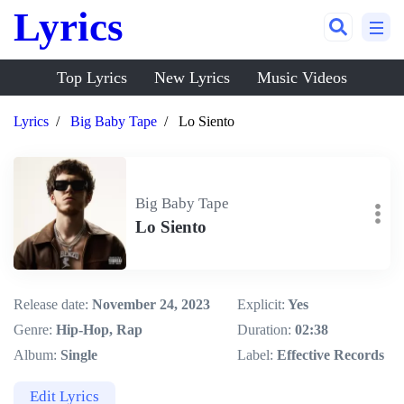
Lyrics
Top Lyrics
New Lyrics
Music Videos
Lyrics
Big Baby Tape
Lo Siento
Big Baby Tape
Lo Siento
Release date:
November 24, 2023
Explicit:
Yes
Genre:
Hip-Hop, Rap
Duration:
02:38
Album:
Single
Label:
Effective Records
Edit Lyrics