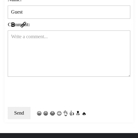
Comment:
😀
😁
😂
😉
👌
👍
🔝
🔥