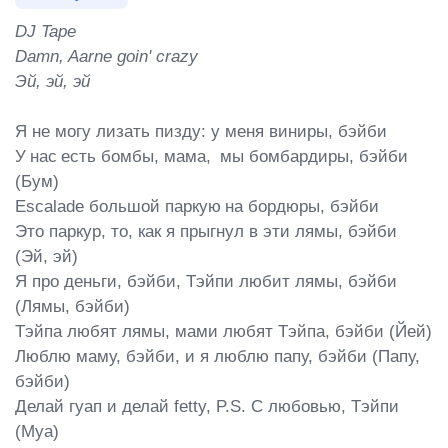
DJ Tape

Damn, Aarne goin' crazy

Эй, эй, эй
Я не могу лизать пизду: у меня виниры, бэйби

У нас есть бомбы, мама,  мы бомбардиры, бэйби 
(Бум)

Escalade большой паркую на бордюры, бэйби

Это паркур, то, как я прыгнул в эти лямы, бэйби 
(Эй, эй)

Я про деньги, бэйби, Тэйпи любит лямы, бэйби 
(Лямы, бэйби)

Тэйпа любят лямы, мами любят Тэйпа, бэйби (Йей)

Люблю маму, бэйби, и я люблю папу, бэйби (Папу, 
бэйби)

Делай гуап и делай fetty, P.S. С любовью, Тэйпи 
(Муа)
