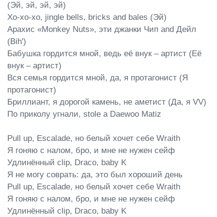
(Эй, эй, эй, эй)

Хо-хо-хо, jingle bells, bricks and bales (Эй)

Арахис «Monkey Nuts», эти джанки Чип and Дейл 
(Bih')

Бабушка гордится мной, ведь её внук – артист (Её 
внук – артист)

Вся семья гордится мной, да, я протагонист (Я 
протагонист)

Бриллиант, я дорогой камень, не аметист (Да, я VV)

По приколу угнали, stole a Daewoo Matiz

Pull up, Escalade, но белый хочет себе Wraith

Я гоняю с налом, бро, и мне не нужен сейф

Удлинённый clip, Draco, baby K

Я не могу соврать: да, это был хороший день

Pull up, Escalade, но белый хочет себе Wraith

Я гоняю с налом, бро, и мне не нужен сейф

Удлинённый clip, Draco, baby K
