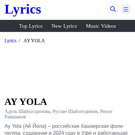
Lyrics
Top Lyrics
New Lyrics
Music Videos
Lyrics
AY YOLA
AY YOLA
Адель Шайхитдинова, Руслан Шайхитдинов, Ринат
Рамазанов
Ay Yola (Ай Йола) – российская башкирская фолк-
группа, созданная в 2024 году в Уфе и работающая 