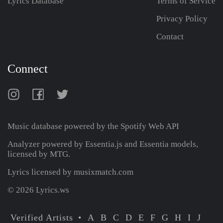
Lyrics Database
Terms of Service
Privacy Policy
Contact
Connect
Music database powered by the
Spotify Web API
Analyzer powered by Essentia.js and Essentia models,
licensed by MTG.
Lyrics licensed by musixmatch.com
© 2026 Lyrics.ws
Verified Artists
A
B
C
D
E
F
G
H
I
J