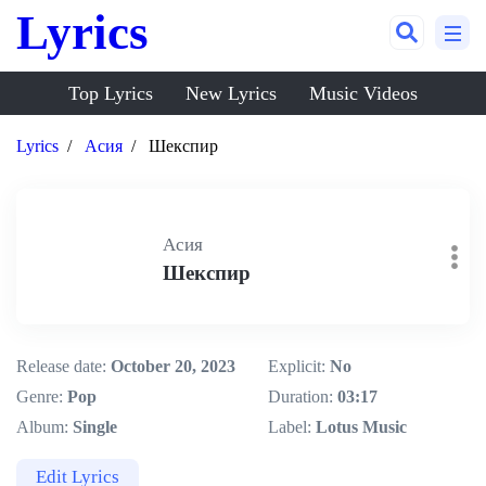
Lyrics
Top Lyrics
New Lyrics
Music Videos
Lyrics
Асия
Шекспир
Асия
Шекспир
Release date:
October 20, 2023
Explicit:
No
Genre:
Pop
Duration:
03:17
Album:
Single
Label:
Lotus Music
Edit Lyrics