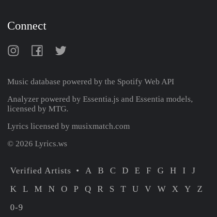
Connect
Music database powered by the
Spotify Web API
Analyzer powered by Essentia.js and Essentia models,
licensed by MTG.
Lyrics licensed by musixmatch.com
© 2026 Lyrics.ws
Verified Artists
A
B
C
D
E
F
G
H
I
J
K
L
M
N
O
P
Q
R
S
T
U
V
W
X
Y
Z
0-9