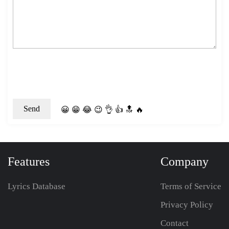
😀
😁
😂
😉
👌
👍
🔝
🔥
Features
Company
Lyrics Database
Terms of Service
Privacy Policy
Contact