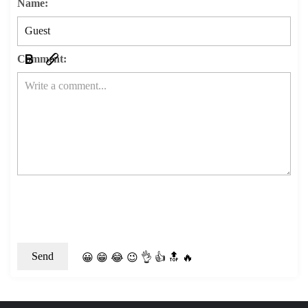
Name:
Comment:
😀
😁
😂
😉
👌
👍
🔝
🔥