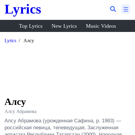
Lyrics
Top Lyrics
New Lyrics
Music Videos
Lyrics
Алсу
Алсу
Алсу Абрамова
Алсу Абрамова (урожденная Сафина, р. 1983) — 
российская певица, телеведущая, Заслуженная 
артистка Республики Татарстан (2000), Народная 