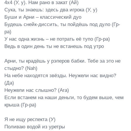
4х4 (У, у). Нам рано в закат (Ай)

Сука, ты знаешь: здесь два игрока (У, у)

Буши и Арни – классический дуо

Будешь снейк-диссить, ты пойдёшь под дуло (Гр-
ра)

У нас одна жизнь – не потрать её тупо (Гр-ра)

Ведь в один день ты не встанешь под утро

Арни, ты крадёшь у рэперов бабки. Тебе за это не 
стыдно? (Nah)

На небе находятся звёзды. Неужели нас видно? 
(Да)

Неужели нас слышно? (Ага)

Если встанем на наши деньги, то будем выше, чем 
крыша (Гр-ра)

Я не ищу респекта (У)

Поливаю водой из уретры
