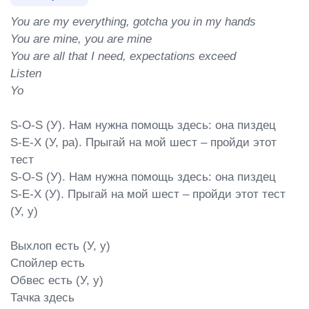
You are my everything, gotcha you in my hands

You are mine, you are mine

You are all that I need, expectations exceеd

Listen

Yo
S-O-S (У). Нам нужна помощь здесь: она пиздец

S-E-X (У, ра). Прыгай на мой шест – пройди этот 
тест

S-O-S (У). Нам нужна помощь здесь: она пиздец

S-E-X (У). Прыгай на мой шест – пройди этот тест 
(У, у)

Выхлоп есть (У, у)

Спойлер есть

Обвес есть (У, у)

Тачка здесь
