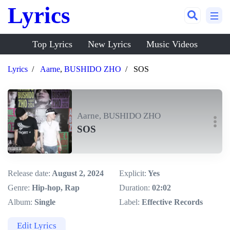
Lyrics
Top Lyrics
New Lyrics
Music Videos
Lyrics
Aarne
,
BUSHIDO ZHO
SOS
Aarne, BUSHIDO ZHO
SOS
Release date:
August 2, 2024
Explicit:
Yes
Genre:
Hip-hop, Rap
Duration:
02:02
Album:
Single
Label:
Effective Records
Edit Lyrics