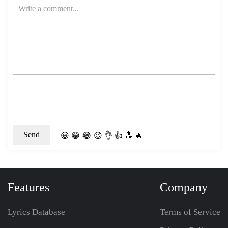
😀
😁
😂
😉
👌
👍
🔝
🔥
Features
Company
Lyrics Database
Terms of Service