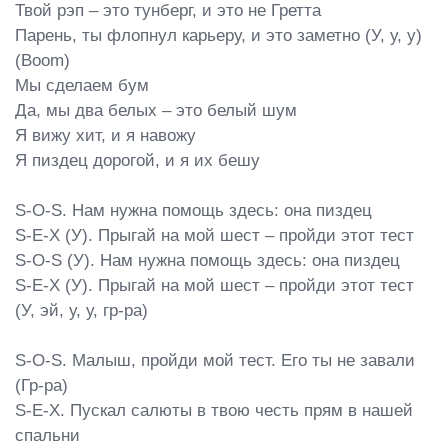
Твой рэп – это тунберг, и это не Гретта

Парень, ты флопнул карьеру, и это заметно (У, у, у)

(Boom)

Мы сделаем бум

Да, мы два белых – это белый шум

Я вижу хит, и я навожу

Я пиздец дорогой, и я их бешу

S-O-S. Нам нужна помощь здесь: она пиздец

S-E-X (У). Прыгай на мой шест – пройди этот тест

S-O-S (У). Нам нужна помощь здесь: она пиздец

S-E-X (У). Прыгай на мой шест – пройди этот тест 
(У, эй, у, у, гр-ра)

S-O-S. Малыш, пройди мой тест. Его ты не завали 
(Гр-ра)

S-E-X. Пускал салюты в твою честь прям в нашей 
спальни
