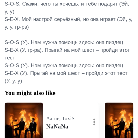
S-O-S. Скажи, чего ты хочешь, и тебе подарят (Эй, 
у, у)

S-E-X. Мой настрой серьёзный, но она играет (Эй, у, 
у, у, гр-ра)

S-O-S (У). Нам нужна помощь здесь: она пиздец

S-E-X (У, гр-ра). Прыгай на мой шест – пройди этот 
тест

S-O-S (У). Нам нужна помощь здесь: она пиздец

S-E-X (У). Прыгай на мой шест – пройди этот тест 
(У, у, y)
You might also like
Aarne, Toxi$
NaNaNa