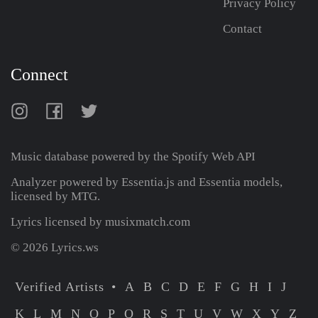
Privacy Policy
Contact
Connect
Music database powered by the
Spotify Web API
Analyzer powered by Essentia.js and Essentia models,
licensed by MTG.
Lyrics licensed by musixmatch.com
© 2026 Lyrics.ws
Verified Artists
A
B
C
D
E
F
G
H
I
J
K
L
M
N
O
P
Q
R
S
T
U
V
W
X
Y
Z