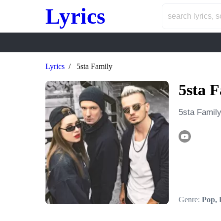
Lyrics
Lyrics
5sta Family
5sta 
5sta Famil
Genre:
Pop,