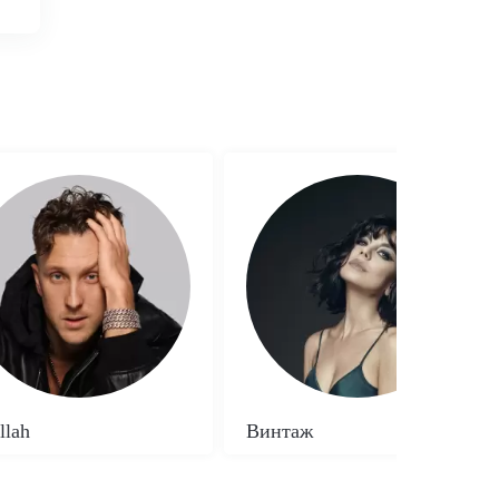
llah
Винтаж