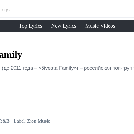
Top Lyrics
New Lyrics
Music Videos
Family
y (до 2011 года – «5ivesta Family») – российская поп-гру
 R&B
Label:
Zion Music