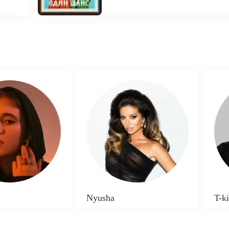
Nyusha
T-ki