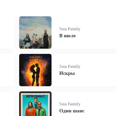
5sta Family
В июле
5sta Family
Искры
5sta Family
Один шанс