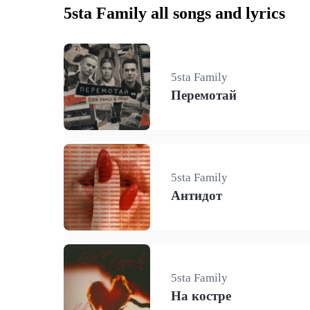
5sta Family all songs and lyrics
5sta Family
Перемотай
5sta Family
Антидот
5sta Family
На костре