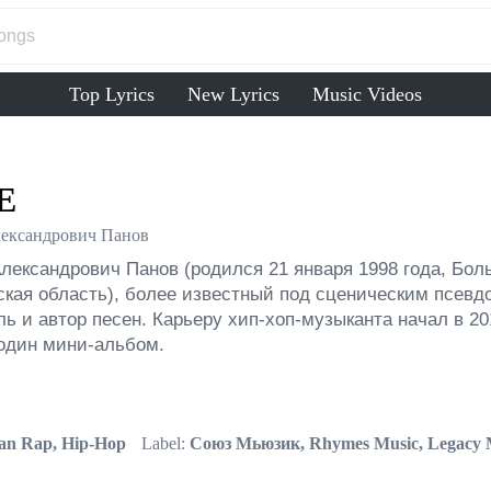
Top Lyrics
New Lyrics
Music Videos
E
ександрович Панов
лександрович Панов (родился 21 января 1998 года, Бол
ская область), более известный под сценическим псевд
ь и автор песен. Карьеру хип-хоп-музыканта начал в 201
 один мини-альбом.
an Rap, Hip-Hop
Label:
Союз Мьюзик, Rhymes Music, Legacy 