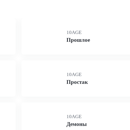
10AGE
Прошлое
10AGE
Простак
10AGE
Демоны